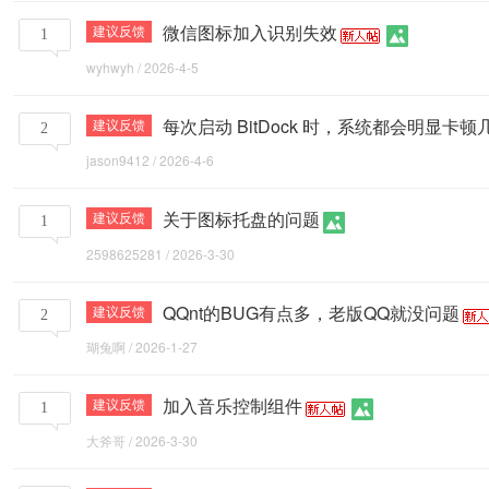
微信图标加入识别失效
建议反馈
1
wyhwyh
/
2026-4-5
每次启动 BitDock 时，系统都会明显卡
建议反馈
2
jason9412
/
2026-4-6
关于图标托盘的问题
建议反馈
1
2598625281
/
2026-3-30
QQnt的BUG有点多，老版QQ就没问题
建议反馈
2
瑚兔啊
/
2026-1-27
加入音乐控制组件
建议反馈
1
大斧哥
/
2026-3-30