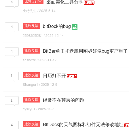
桌面美化工具分享
比特设计室
4
比特先生
/
2025-5-14
bitDock的bug
建议反馈
3
2598625281
/
2025-12-14
BitBar单击托盘应用图标好像bug更严重了
建议反馈
4
shshdxk
/
2025-11-17
日历打不开
建议反馈
1
Stranger1
/
2025-12-9
经常不在顶层的问题
建议反馈
1
cysky01
/
2025-12-5
BitDock的天气图标和组件无法修改地址
建议反馈
4