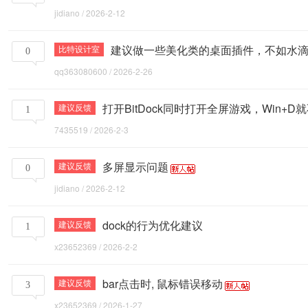
jidiano
/
2026-2-12
建议做一些美化类的桌面插件，不如水
比特设计室
0
qq363080600
/
2026-2-26
打开BitDock同时打开全屏游戏，Win+
建议反馈
1
7435519
/
2026-2-3
多屏显示问题
建议反馈
0
jidiano
/
2026-2-12
dock的行为优化建议
建议反馈
1
x23652369
/
2026-2-2
bar点击时, 鼠标错误移动
建议反馈
3
x23652369
/
2026-1-27