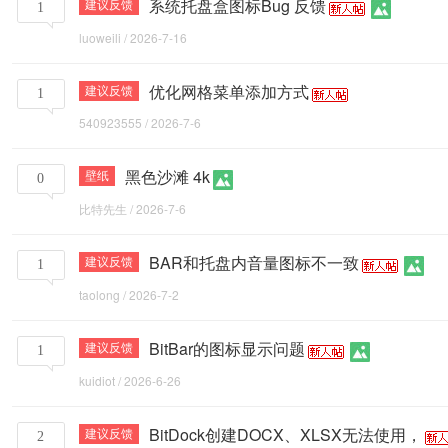
系统托盘盒图标Bug 反馈
建议反馈
1
luoweili
/
2026-7-16
k
优化网格菜单添加方式
建议反馈
1
540923555
/
2026-7-6
比
黑色沙滩 4k
壁纸
0
比特先生
/
2026-7-6
特
BAR和托盘内音量图标不一致
建议反馈
1
taolong
/
2026-7-2
BitBar的图标显示问题
建议反馈
1
工
kuidiot
/
2026-6-26
BitDock创建DOCX、XLSX无法使用，
建议反馈
2