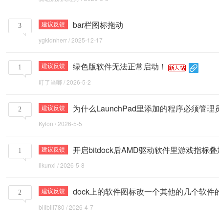
bar栏图标拖动
建议反馈
3
社
ygkldnherr
/
2025-12-17
绿色版软件无法正常启动！
建议反馈
1
区
叮了当啷
/
2026-5-2
为什么LaunchPad里添加的程序必须管
建议反馈
2
Kylon
/
2026-5-5
开启bitdock后AMD驱动软件里游戏指标
建议反馈
1
likunxi
/
2026-5-8
dock上的软件图标改一个其他的几个软件
建议反馈
2
bilibili780
/
2026-4-7