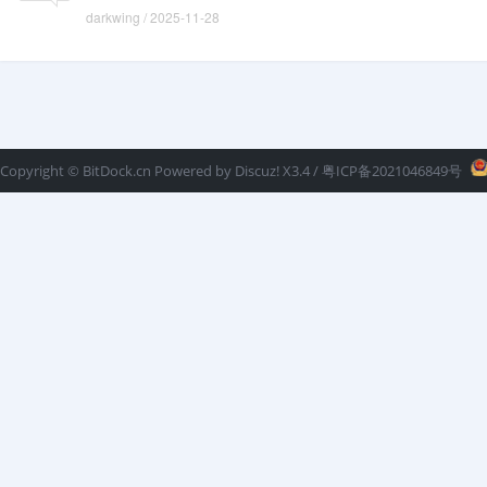
darkwing
/
2025-11-28
Copyright ©
BitDock.cn
Powered by
Discuz!
X3.4
/ 粤ICP备2021046849号