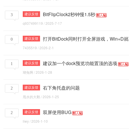
BitFlipClock2秒钟慢1.5秒
建议反馈
3
q937499119
/
2025-7-17
打开BitDock同时打开全屏游戏，Win+
建议反馈
0
7435519
/
2026-2-1
建议加一个dock预览功能置顶的选项
建议反馈
1
瑚兔啊
/
2026-1-28
右下角托盘的问题
建议反馈
2
甩水的大鹅
/
2026-1-25
双屏使用BUG
建议反馈
2
liwy
/
2026-1-10