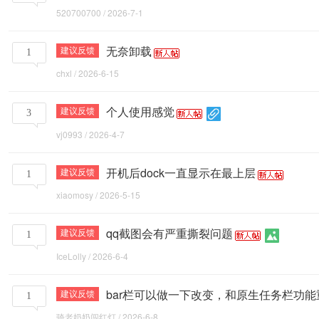
具
520700700
/
2026-7-1
无奈卸载
建议反馈
1
chxl
/
2026-6-15
栏
个人使用感觉
建议反馈
3
vj0993
/
2026-4-7
-
开机后dock一直显示在最上层
建议反馈
1
xiaomosy
/
2026-5-15
官
qq截图会有严重撕裂问题
建议反馈
1
IceLolly
/
2026-6-4
方
bar栏可以做一下改变，和原生任务栏功能
建议反馈
1
骑老奶奶闯红灯
/
2026-6-8