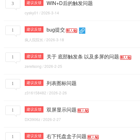
WIN+D后的触发问题
建议反馈
3
cysky01
/
2026-3-14
bug提交
建议反馈
1
疯人院院长
/
2026-3-18
关于 底部触发条 以及多屏的问题
建议反馈
1
zerefsong
/
2026-2-25
列表图标问题
建议反馈
1
z316158482
/
2026-2-26
双屏显示问题
建议反馈
1
DX3906z
/
2026-2-27
右下托盘盒子问题
建议反馈
1