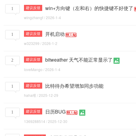
win+方向键（左和右）的快捷键不好使了
建议反馈
1
wingzhangf
/
2026-1-4
开机启动
建议反馈
1
w323299
/
2026-1-2
bitweather 天气不能正常显示了
建议反馈
2
loveMango
/
2026-1-4
比特待办希望增加同步功能
建议反馈
1
haha维
/
2025-12-29
日历BUG
建议反馈
1
1369288514
/
2025-12-30